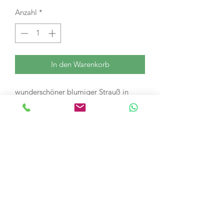
Anzahl
*
In den Warenkorb
wunderschöner blumiger Strauß in
kräftigem pink mit Blüten der Saison.
Ihre Bestellung wird zu Ihrem
Wunschtermin täglich frisch angefertigt
und kann dadurch vom Produktfoto
abweichen. Jede Jahreszeit bringt ihre
eigenen saisonalen Blüten hervor,aus
denen wir Ihren Strauß möglichst
Fotonah gestalten.