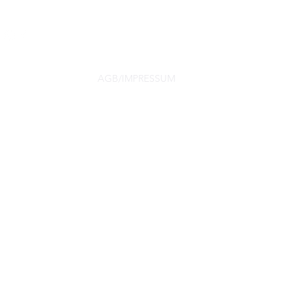
Kontakt
ristik
Workshops
AGB/IMPRESSUM
Meine Adressen