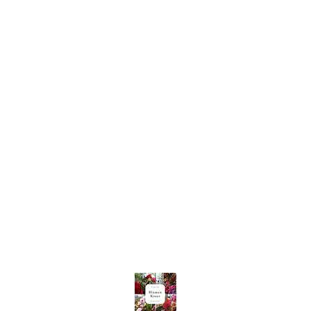
blumen-koser@t-online.de